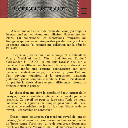
LA MEDAILLE INTERALLIEE
Ancien militaire au sein de l'arme du Génie, j'ai toujours
été passionné par les décorations militaires. Dans un premier
temps, j'ai collectionné les décorations françaises ou
étrangères qui pouvaient être portées par des Français. Dans
un second temps, j'ai recentré ma collection sur la période
1914-1918
.
Cependant, au détour d'un ouvrage "The Interallied
Victory Medal of World War I 2nd Revised Edition"
d'Alexander J. LASLO , je me suis focalisé que sur la
médaille interalliée et ses brevets. J'ai acquis durant ces
dernières années une certaine connaissance sur cette
médaille. Pendant un temps, on m'avait proposé l'édition
d'un ouvrage, toutefois, si la proposition paraissait
gratifiante, j'avais toujours le doute de l'erreur. Finalement,
j'ai préféré le choix d'un site pour différentes raisons, la
principale étant le partage.
Le choix d'un site offre la possibilité à tout instant de le
corriger, mais surtout de continuer à le développer et à
l'enrichir. Ce travail ne peut se faire sans l'aide de vous,
collectionneurs aguerris ou simples passionnés de cette
médaille. Je considère que je n'ai fait que l'ébauche de ce
travail, il est possible de contribuer.
Durant toutes ces années, j'ai mené un travail de longue
haleine, j'ai effectué de nombreuses recherches auprès de
différents centre d'archives, j'ai lu de nombreux documents
d'archives (traité de Versailles, etc...), d'ouvrages et échangé